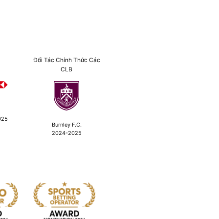
Đối Tác Chính Thức Các
CLB
025
Burnley F.C.
2024-2025