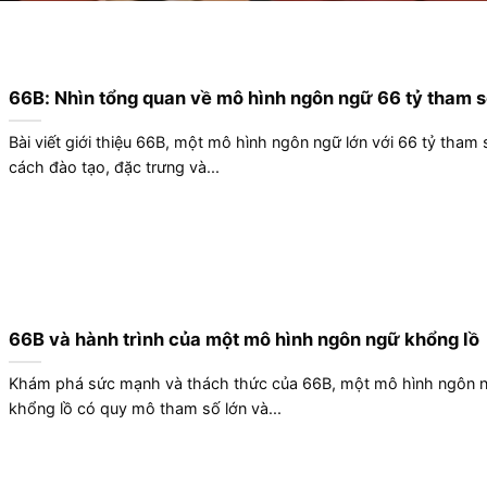
66B: Nhìn tổng quan về mô hình ngôn ngữ 66 tỷ tham 
Bài viết giới thiệu 66B, một mô hình ngôn ngữ lớn với 66 tỷ tham 
cách đào tạo, đặc trưng và...
66B và hành trình của một mô hình ngôn ngữ khổng lồ
Khám phá sức mạnh và thách thức của 66B, một mô hình ngôn 
khổng lồ có quy mô tham số lớn và...