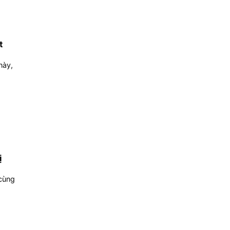
t
này,
ị
 cùng