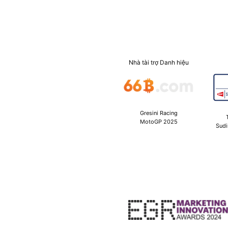
Nhà tài trợ Danh hiệu
Gresini Racing
MotoGP 2025
Sudi