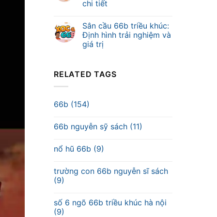
chi tiết
Sân cầu 66b triều khúc:
Định hình trải nghiệm và
giá trị
RELATED TAGS
66b (154)
66b nguyễn sỹ sách (11)
nổ hũ 66b (9)
trường con 66b nguyễn sĩ sách
(9)
số 6 ngõ 66b triều khúc hà nội
(9)