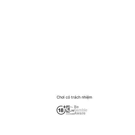
Chơi có trách nhiệm