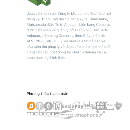
được vận hành bởi Công ty Mettlemind Tech Ltd., số
đăng ký: 15779, với địa chỉ đăng ký tại Hamchako,
Mutsamudu, Đảo Tự trị Anjouan, Liên bang Comoros.
được cấp phép và quản lý bởi Chính phủ Đảo Tự trị
Anjouan, Liên bang Comoros, theo Giấy phép số:
ALSI-202504032-FI2. đã vượt qua tất cả các yêu
cầu tuân thủ pháp lý và được cấp phép hợp pháp để
cung cấp các hoạt động trò chơi có thưởng và cá
cược dưới mọi hình thức.
Phương thức thanh toán