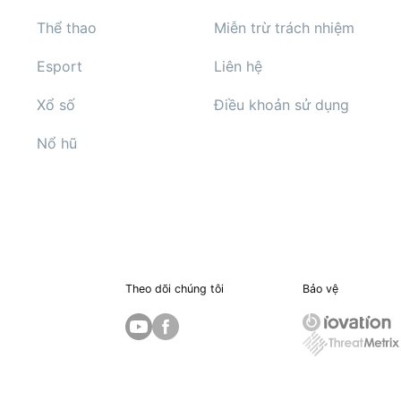
Thể thao
Miễn trừ trách nhiệm
Esport
Liên hệ
Xổ số
Điều khoản sử dụng
Nổ hũ
Theo dõi chúng tôi
Bảo vệ