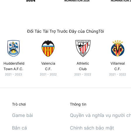
Đối Tác Tài Trợ Trước Đây của ChúngTôi
Huddersfield
Valencia
Athletic
Villarreal
Town A.F.C.
C.F.
Club
C.F.
2021 - 2023
2021 - 2022
2021 - 2022
2021 - 2022
Trò chơi
Thông tin
Game bài
Quyền và nghĩa vụ người ch
Bắn cá
Chính sách bảo mật