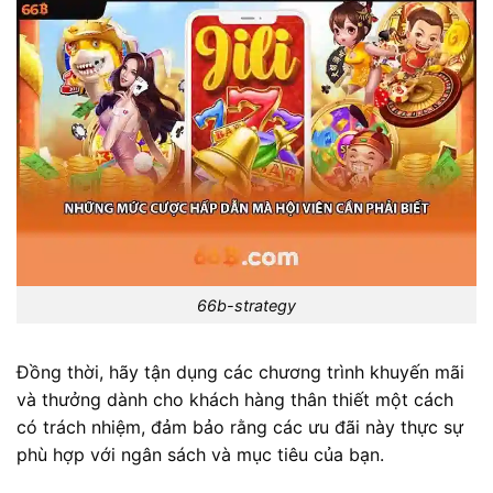
66b-strategy
Đồng thời, hãy tận dụng các chương trình khuyến mãi
và thưởng dành cho khách hàng thân thiết một cách
có trách nhiệm, đảm bảo rằng các ưu đãi này thực sự
phù hợp với ngân sách và mục tiêu của bạn.