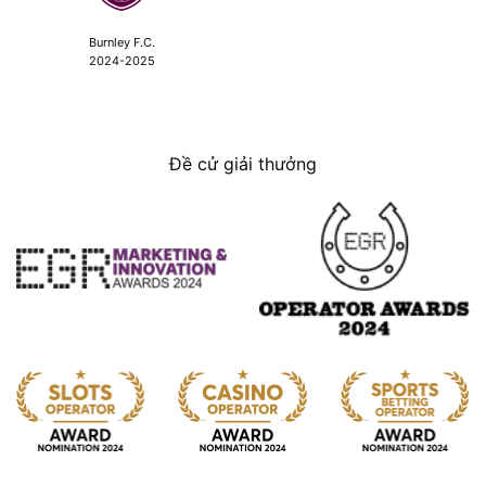
Burnley F.C.
2024-2025
Đề cử giải thưởng