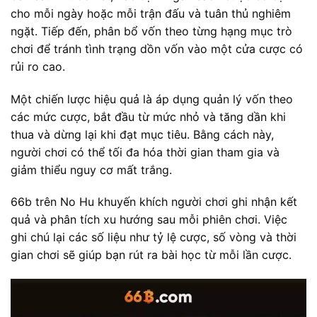
cho mỗi ngày hoặc mỗi trận đấu và tuân thủ nghiêm
ngặt. Tiếp đến, phân bổ vốn theo từng hạng mục trò
chơi để tránh tình trạng dồn vốn vào một cửa cược có
rủi ro cao.
Một chiến lược hiệu quả là áp dụng quản lý vốn theo
các mức cược, bắt đầu từ mức nhỏ và tăng dần khi
thua và dừng lại khi đạt mục tiêu. Bằng cách này,
người chơi có thể tối đa hóa thời gian tham gia và
giảm thiểu nguy cơ mất trắng.
66b trên No Hu khuyến khích người chơi ghi nhận kết
quả và phân tích xu hướng sau mỗi phiên chơi. Việc
ghi chú lại các số liệu như tỷ lệ cược, số vòng và thời
gian chơi sẽ giúp bạn rút ra bài học từ mỗi lần cược.