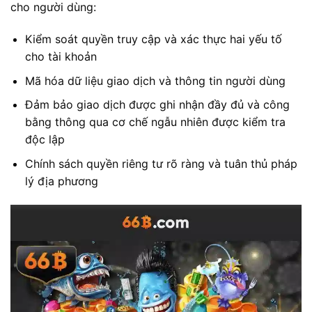
cho người dùng:
Kiểm soát quyền truy cập và xác thực hai yếu tố
cho tài khoản
Mã hóa dữ liệu giao dịch và thông tin người dùng
Đảm bảo giao dịch được ghi nhận đầy đủ và công
bằng thông qua cơ chế ngẫu nhiên được kiểm tra
độc lập
Chính sách quyền riêng tư rõ ràng và tuân thủ pháp
lý địa phương