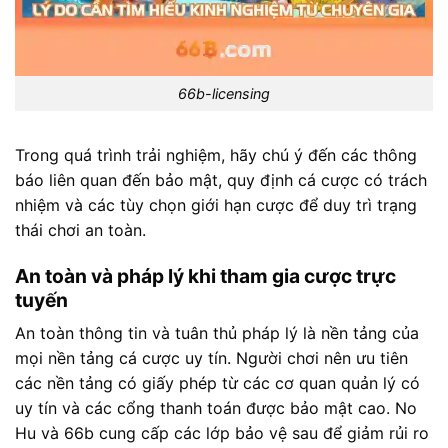
66b-licensing
Trong quá trình trải nghiệm, hãy chú ý đến các thông
báo liên quan đến bảo mật, quy định cá cược có trách
nhiệm và các tùy chọn giới hạn cược để duy trì trạng
thái chơi an toàn.
An toàn và pháp lý khi tham gia cược trực
tuyến
An toàn thông tin và tuân thủ pháp lý là nền tảng của
mọi nền tảng cá cược uy tín. Người chơi nên ưu tiên
các nền tảng có giấy phép từ các cơ quan quản lý có
uy tín và các cổng thanh toán được bảo mật cao. No
Hu và 66b cung cấp các lớp bảo vệ sau để giảm rủi ro