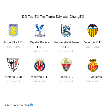
Đối Tác Tài Trợ Trước Đây của ChúngTôi
Aston Villa F.C.
Crystal Palace
Huddersfield Town
Valencia C.F.
F.C.
A.F.C.
2023 - 2024
2021 - 2022
2022 - 2023
2021 - 2023
Athletic Club
Villarreal C.F.
Elche C.F.
RCD Mallorca
2021 - 2022
2021 - 2022
2021 - 2022
2021 - 2022
Giấy phép trò chơi