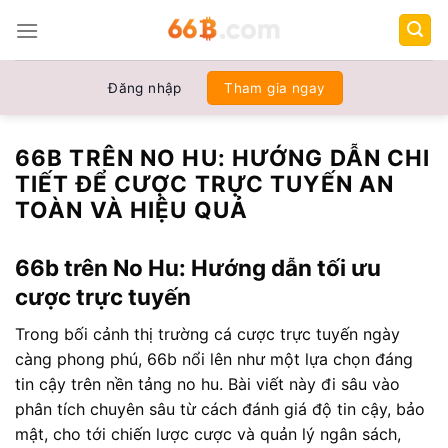
Chuyển
đến
nội
dung
Đăng nhập
Tham gia ngay
66B TRÊN NO HU: HƯỚNG DẪN CHI
TIẾT ĐỂ CƯỢC TRỰC TUYẾN AN
TOÀN VÀ HIỆU QUẢ
66b trên No Hu: Hướng dẫn tối ưu
cược trực tuyến
Trong bối cảnh thị trường cá cược trực tuyến ngày
càng phong phú, 66b nổi lên như một lựa chọn đáng
tin cậy trên nền tảng no hu. Bài viết này đi sâu vào
phân tích chuyên sâu từ cách đánh giá độ tin cậy, bảo
mật, cho tới chiến lược cược và quản lý ngân sách,