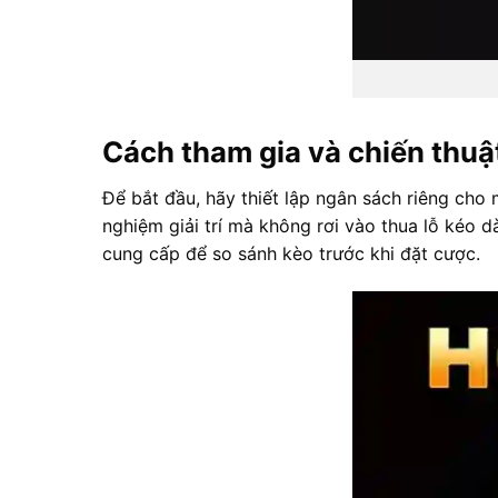
Cách tham gia và chiến thuậ
Để bắt đầu, hãy thiết lập ngân sách riêng cho 
nghiệm giải trí mà không rơi vào thua lỗ kéo d
cung cấp để so sánh kèo trước khi đặt cược.