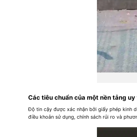
Các tiêu chuẩn của một nền tảng uy 
Độ tin cậy được xác nhận bởi giấy phép kinh d
điều khoản sử dụng, chính sách rủi ro và phươn