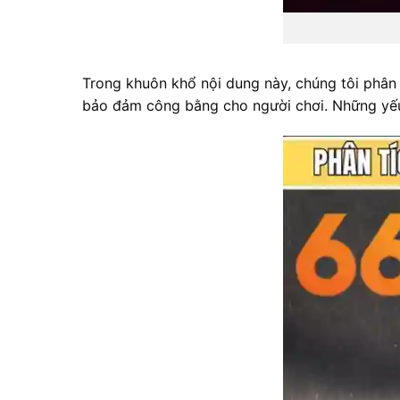
Trong khuôn khổ nội dung này, chúng tôi phân 
bảo đảm công bằng cho người chơi. Những yếu t