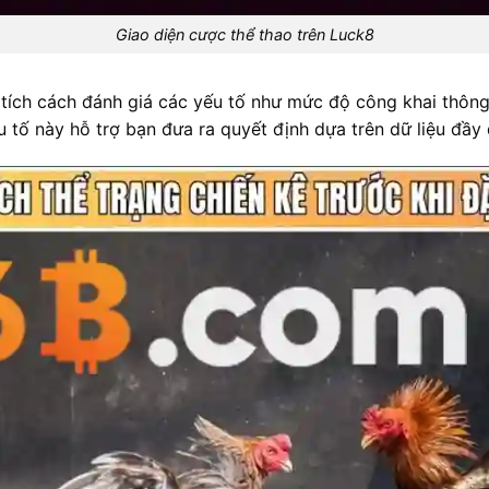
Giao diện cược thể thao trên Luck8
tích cách đánh giá các yếu tố như mức độ công khai thông 
ố này hỗ trợ bạn đưa ra quyết định dựa trên dữ liệu đầy đ