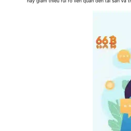
này giảm thiểu rủi ro liên quan đến tài sản và t