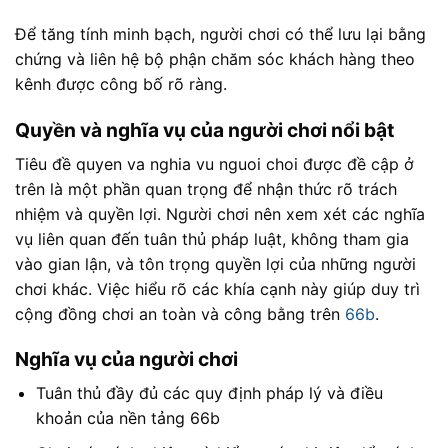
Để tăng tính minh bạch, người chơi có thể lưu lại bằng
chứng và liên hệ bộ phận chăm sóc khách hàng theo
kênh được công bố rõ ràng.
Quyền và nghĩa vụ của người chơi nổi bật
Tiêu đề quyen va nghia vu nguoi choi được đề cập ở
trên là một phần quan trọng để nhận thức rõ trách
nhiệm và quyền lợi. Người chơi nên xem xét các nghĩa
vụ liên quan đến tuân thủ pháp luật, không tham gia
vào gian lận, và tôn trọng quyền lợi của những người
chơi khác. Việc hiểu rõ các khía cạnh này giúp duy trì
cộng đồng chơi an toàn và công bằng trên
66b
.
Nghĩa vụ của người chơi
Tuân thủ đầy đủ các quy định pháp lý và điều
khoản của nền tảng 66b