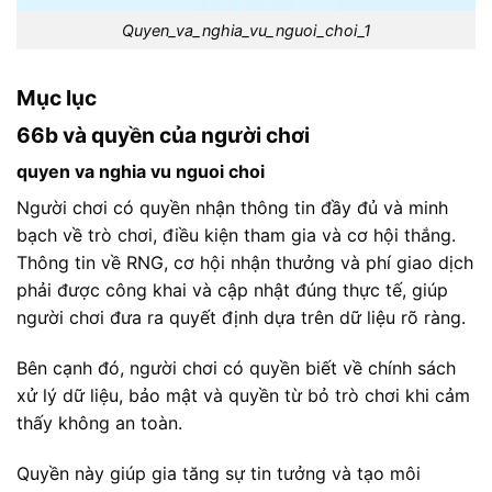
Quyen_va_nghia_vu_nguoi_choi_1
Mục lục
66b và quyền của người chơi
quyen va nghia vu nguoi choi
Người chơi có quyền nhận thông tin đầy đủ và minh
bạch về trò chơi, điều kiện tham gia và cơ hội thắng.
Thông tin về RNG, cơ hội nhận thưởng và phí giao dịch
phải được công khai và cập nhật đúng thực tế, giúp
người chơi đưa ra quyết định dựa trên dữ liệu rõ ràng.
Bên cạnh đó, người chơi có quyền biết về chính sách
xử lý dữ liệu, bảo mật và quyền từ bỏ trò chơi khi cảm
thấy không an toàn.
Quyền này giúp gia tăng sự tin tưởng và tạo môi