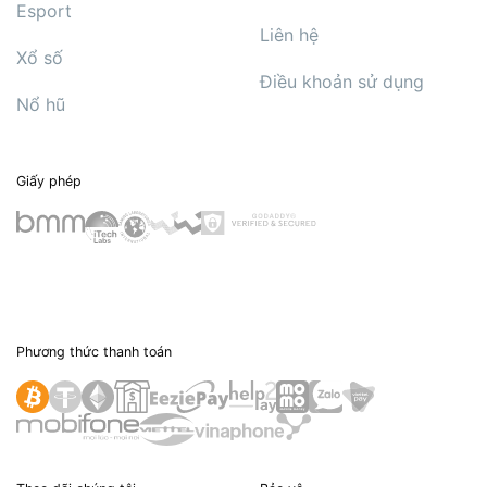
Esport
Liên hệ
Xổ số
Điều khoản sử dụng
Nổ hũ
Giấy phép
Phương thức thanh toán