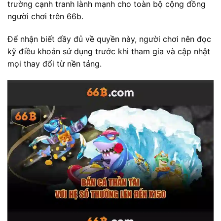
trường cạnh tranh lành mạnh cho toàn bộ cộng đồng
người chơi trên 66b.
Để nhận biết đầy đủ về quyền này, người chơi nên đọc
kỹ điều khoản sử dụng trước khi tham gia và cập nhật
mọi thay đổi từ nền tảng.