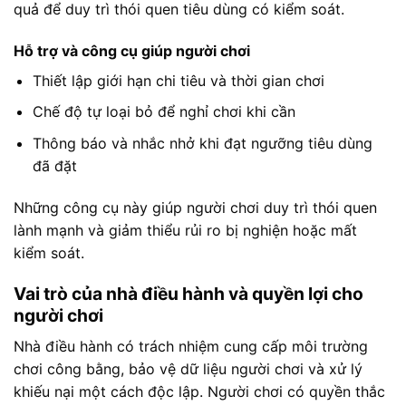
quả để duy trì thói quen tiêu dùng có kiểm soát.
Hỗ trợ và công cụ giúp người chơi
Thiết lập giới hạn chi tiêu và thời gian chơi
Chế độ tự loại bỏ để nghỉ chơi khi cần
Thông báo và nhắc nhở khi đạt ngưỡng tiêu dùng
đã đặt
Những công cụ này giúp người chơi duy trì thói quen
lành mạnh và giảm thiểu rủi ro bị nghiện hoặc mất
kiểm soát.
Vai trò của nhà điều hành và quyền lợi cho
người chơi
Nhà điều hành có trách nhiệm cung cấp môi trường
chơi công bằng, bảo vệ dữ liệu người chơi và xử lý
khiếu nại một cách độc lập. Người chơi có quyền thắc