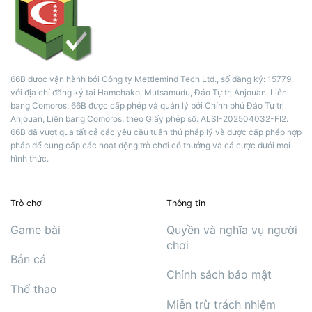
66B được vận hành bởi Công ty Mettlemind Tech Ltd., số đăng ký: 15779,
với địa chỉ đăng ký tại Hamchako, Mutsamudu, Đảo Tự trị Anjouan, Liên
bang Comoros. 66B được cấp phép và quản lý bởi Chính phủ Đảo Tự trị
Anjouan, Liên bang Comoros, theo Giấy phép số: ALSI-202504032-FI2.
66B đã vượt qua tất cả các yêu cầu tuân thủ pháp lý và được cấp phép hợp
pháp để cung cấp các hoạt động trò chơi có thưởng và cá cược dưới mọi
hình thức.
Trò chơi
Thông tin
Game bài
Quyền và nghĩa vụ người
chơi
Bắn cá
Chính sách bảo mật
Thể thao
Miễn trừ trách nhiệm