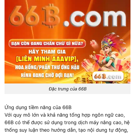
Đặc trưng của 66B
Ứng dụng tiềm năng của 66B
Với quy mô lớn và khả năng tổng hợp ngôn ngữ cao,
66B có thể được sử dụng trong dịch máy nâng cao, hệ
thống suy luận theo hướng dẫn, tạo nội dung tự động,