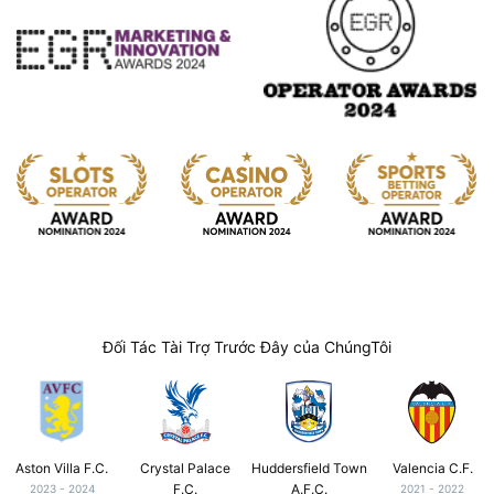
Đối Tác Tài Trợ Trước Đây của ChúngTôi
Aston Villa F.C.
Crystal Palace
Huddersfield Town
Valencia C.F.
F.C.
A.F.C.
2023 - 2024
2021 - 2022