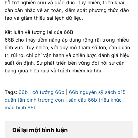
hỗ trợ nghiên cứu và giáo dục. Tuy nhiên, triển khai
cần cân nhắc về an toàn, kiểm soát phương thức đào
tạo và giảm thiểu sai lệch dữ liệu.
Kết luận về tương lai của 66B
66B cho thấy tiềm năng áp dụng rộng rãi trong nhiều
lĩnh vực. Tuy nhiên, với quy mô tham số lớn, cần quản
trị rủi ro, chi phí vận hành và chiến lược đánh giá hiệu
suất ổn định. Sự phát triển bền vững đòi hỏi sự cân
bằng giữa hiệu quả và trách nhiệm xã hội.
Tags:
66b
|
cờ tướng 66b
|
66b nguyễn sỹ sách p15
quận tân bình trường con
|
sân cầu 66b triều khúc
|
mậu binh 66b
|
Để lại một bình luận