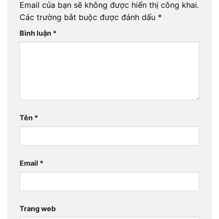
Email của bạn sẽ không được hiển thị công khai.
Các trường bắt buộc được đánh dấu
*
Bình luận
*
Tên
*
Email
*
Trang web