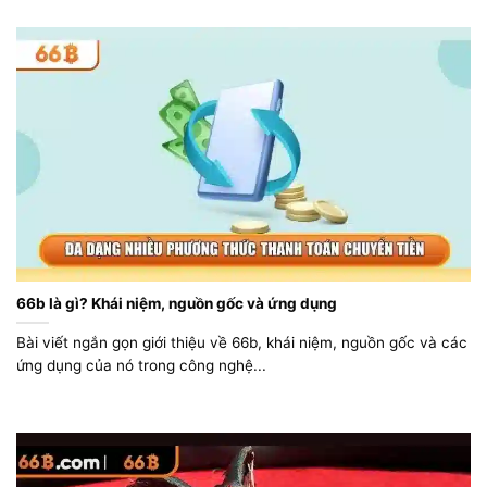
66b là gì? Khái niệm, nguồn gốc và ứng dụng
Bài viết ngắn gọn giới thiệu về 66b, khái niệm, nguồn gốc và các
ứng dụng của nó trong công nghệ...