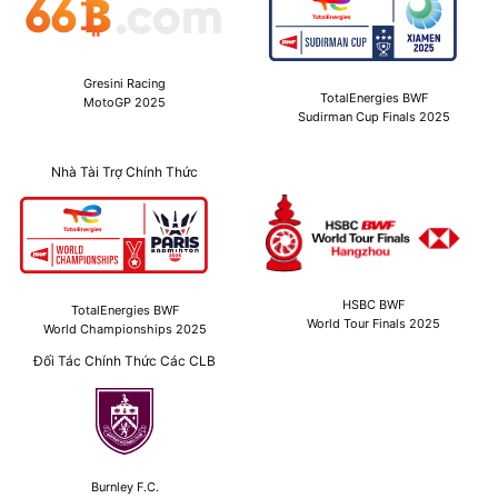
Gresini Racing
TotalEnergies BWF
MotoGP 2025
Sudirman Cup Finals 2025
Nhà Tài Trợ Chính Thức
HSBC BWF
TotalEnergies BWF
World Tour Finals 2025
World Championships 2025
Đối Tác Chính Thức Các CLB
Burnley F.C.