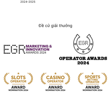
2024-2025
Đề cử giải thưởng