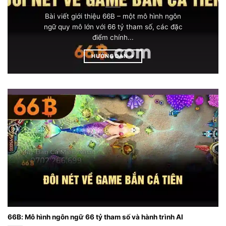
Bài viết giới thiệu 66B – một mô hình ngôn
ngữ quy mô lớn với 66 tỷ tham số, các đặc
điểm chính...
HƯỚNG DẪN
→
66B: Mô hình ngôn ngữ 66 tỷ tham số và hành trình AI