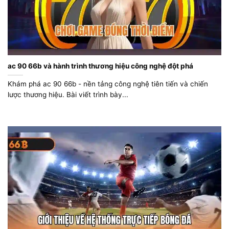
ac 90 66b và hành trình thương hiệu công nghệ đột phá
Khám phá ac 90 66b - nền tảng công nghệ tiên tiến và chiến
lược thương hiệu. Bài viết trình bày...