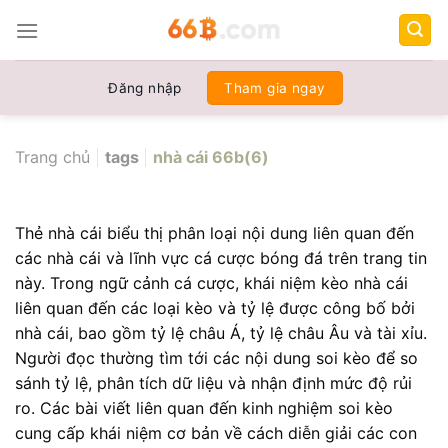
Chuyển
đến
nội
dung
Đăng nhập
Tham gia ngay
Trang chủ
|
tags
|
nhà cái 66b(6)
Thẻ nhà cái biểu thị phân loại nội dung liên quan đến
các nhà cái và lĩnh vực cá cược bóng đá trên trang tin
này. Trong ngữ cảnh cá cược, khái niệm kèo nhà cái
liên quan đến các loại kèo và tỷ lệ được công bố bởi
nhà cái, bao gồm tỷ lệ châu Á, tỷ lệ châu Âu và tài xỉu.
Người đọc thường tìm tới các nội dung soi kèo để so
sánh tỷ lệ, phân tích dữ liệu và nhận định mức độ rủi
ro. Các bài viết liên quan đến kinh nghiệm soi kèo
cung cấp khái niệm cơ bản về cách diễn giải các con