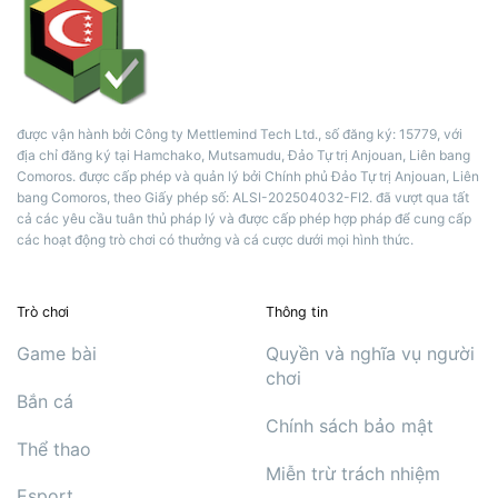
được vận hành bởi Công ty Mettlemind Tech Ltd., số đăng ký: 15779, với
địa chỉ đăng ký tại Hamchako, Mutsamudu, Đảo Tự trị Anjouan, Liên bang
Comoros. được cấp phép và quản lý bởi Chính phủ Đảo Tự trị Anjouan, Liên
bang Comoros, theo Giấy phép số: ALSI-202504032-FI2. đã vượt qua tất
cả các yêu cầu tuân thủ pháp lý và được cấp phép hợp pháp để cung cấp
các hoạt động trò chơi có thưởng và cá cược dưới mọi hình thức.
Trò chơi
Thông tin
Game bài
Quyền và nghĩa vụ người
chơi
Bắn cá
Chính sách bảo mật
Thể thao
Miễn trừ trách nhiệm
Esport