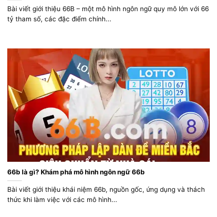
Bài viết giới thiệu 66B – một mô hình ngôn ngữ quy mô lớn với 66
tỷ tham số, các đặc điểm chính...
66b là gì? Khám phá mô hình ngôn ngữ 66b
Bài viết giới thiệu khái niệm 66b, nguồn gốc, ứng dụng và thách
thức khi làm việc với các mô hình...