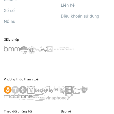
Liên hệ
Xổ số
Điều khoản sử dụng
Nổ hũ
Giấy phép
Phương thức thanh toán
Theo dõi chúng tôi
Bảo vệ