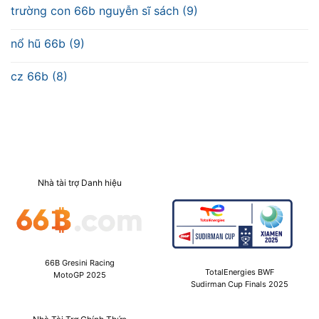
trường con 66b nguyễn sĩ sách (9)
nổ hũ 66b (9)
cz 66b (8)
Nhà tài trợ Danh hiệu
66B Gresini Racing
TotalEnergies BWF
MotoGP 2025
Sudirman Cup Finals 2025