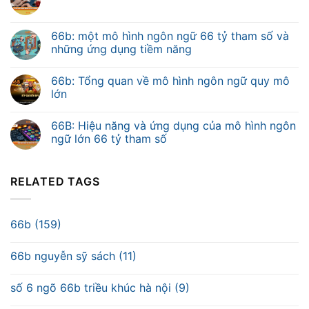
66b: một mô hình ngôn ngữ 66 tỷ tham số và
những ứng dụng tiềm năng
66b: Tổng quan về mô hình ngôn ngữ quy mô
lớn
66B: Hiệu năng và ứng dụng của mô hình ngôn
ngữ lớn 66 tỷ tham số
RELATED TAGS
66b (159)
66b nguyễn sỹ sách (11)
số 6 ngõ 66b triều khúc hà nội (9)