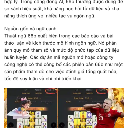
hợp lý. Trong cộng đồng AI, 66b thường được dùng để
so sánh hiệu suất, khả năng học hỏi từ dữ liệu và khả
năng thích ứng với nhiều tác vụ ngôn ngữ.
Nguồn gốc và ngữ cảnh
Thuật ngữ 66b xuất hiện trong các báo cáo và bài
thảo luận về kích thước mô hình ngôn ngữ. Nó phản
ánh quy mô tham số và mức độ phức tạp của dữ liệu
huấn luyện. Các dự án mã nguồn mở hoặc công ty
công nghệ có thể công bố các phiên bản 66b như một
sản phẩm thăm dò cho việc đánh giá tổng quát hóa,
tốc độ suy luận và chi phí triển khai.