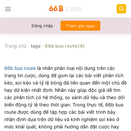
Chuyển
đến
nội
dung
Đăng nhập
Tham gia ngay
Trang chủ
|
tags
|
66b bus route(4)
66b bus route
là nhãn phân loại nội dung trên các
trang tin cược, dùng để gom lại các bài viết phân tích
kèo, soi kèo và tỷ lệ bóng đá liên quan đến một chủ đề
hay dữ kiện nhất định. Nhãn này giúp độc giả dễ tìm
các phân tích có hệ thống, so sánh dữ liệu và theo dõi
biến động tỷ lệ theo thời gian. Trong thực tế, 66b bus
route được dùng để tập hợp các bài viết trình bày
nhận định dựa trên dữ liệu và kinh nghiệm soi kèo ở
mức khái quát, không phải hướng dẫn đặt cược hay