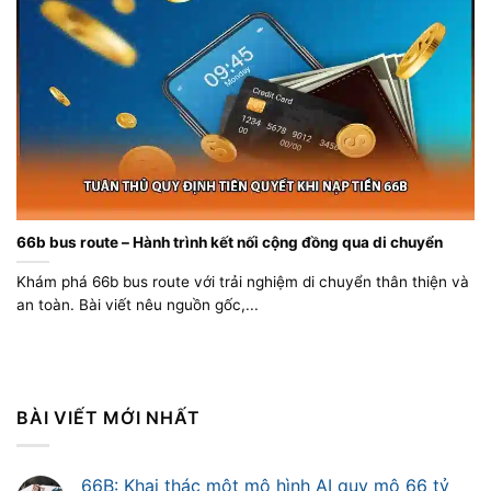
66b bus route – Hành trình kết nối cộng đồng qua di chuyển
Khám phá 66b bus route với trải nghiệm di chuyển thân thiện và
an toàn. Bài viết nêu nguồn gốc,...
BÀI VIẾT MỚI NHẤT
66B: Khai thác một mô hình AI quy mô 66 tỷ