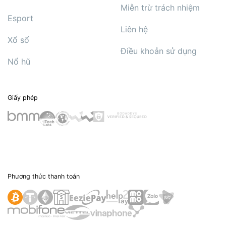
Miễn trừ trách nhiệm
Esport
Liên hệ
Xổ số
Điều khoản sử dụng
Nổ hũ
Giấy phép
Phương thức thanh toán