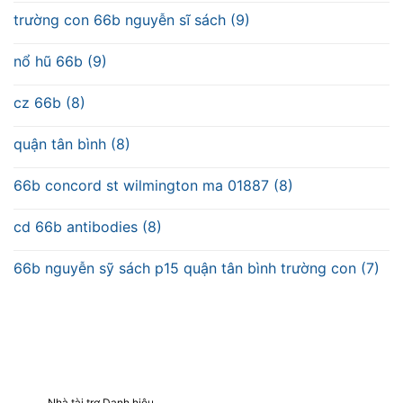
trường con 66b nguyễn sĩ sách (9)
nổ hũ 66b (9)
cz 66b (8)
quận tân bình (8)
66b concord st wilmington ma 01887 (8)
cd 66b antibodies (8)
66b nguyễn sỹ sách p15 quận tân bình trường con (7)
Nhà tài trợ Danh hiệu