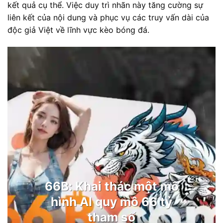
kết quả cụ thể. Việc duy trì nhãn này tăng cường sự
liên kết của nội dung và phục vụ các truy vấn dài của
độc giả Việt về lĩnh vực kèo bóng đá.
HƯỚNG DẪN
66B: Khai thác một mô
hình AI quy mô 66 tỷ
tham số