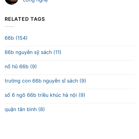
RELATED TAGS
66b (154)
66b nguyễn sỹ sách (11)
nổ hũ 66b (9)
trường con 66b nguyễn sĩ sách (9)
số 6 ngõ 66b triều khúc hà nội (9)
quận tân bình (8)