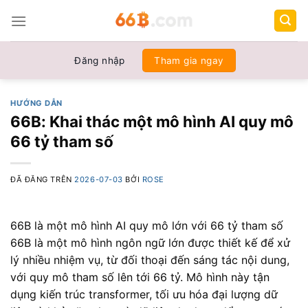
Chuyển
đến
nội
dung
Đăng nhập
Tham gia ngay
HƯỚNG DẪN
66B: Khai thác một mô hình AI quy mô
66 tỷ tham số
ĐÃ ĐĂNG TRÊN
2026-07-03
BỞI
ROSE
66B là một mô hình AI quy mô lớn với 66 tỷ tham số
66B là một mô hình ngôn ngữ lớn được thiết kế để xử
lý nhiều nhiệm vụ, từ đối thoại đến sáng tác nội dung,
với quy mô tham số lên tới 66 tỷ. Mô hình này tận
dụng kiến trúc transformer, tối ưu hóa đại lượng dữ