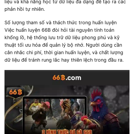
liệu và khả năng học từ dữ liệu đa dạng để tạo ra các
phản hồi tự nhiên.
Số lượng tham số và thách thức trong huấn luyện
Việc huấn luyện 66B đòi hỏi tài nguyên tính toán
khổng lồ, hệ thống lưu trữ dữ liệu phong phú và kỹ
thuật tối ưu hóa để quản lý bộ nhớ. Người dùng cần
cân nhắc chi phí, thời gian huấn luyện, và chất lượng
dữ liệu để tránh rung lắc hay thiên lệch trong đầu ra.