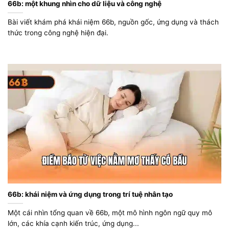
66b: một khung nhìn cho dữ liệu và công nghệ
Bài viết khám phá khái niệm 66b, nguồn gốc, ứng dụng và thách
thức trong công nghệ hiện đại.
66b: khái niệm và ứng dụng trong trí tuệ nhân tạo
Một cái nhìn tổng quan về 66b, một mô hình ngôn ngữ quy mô
lớn, các khía cạnh kiến trúc, ứng dụng...