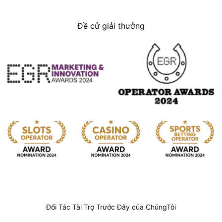
Đề cử giải thưởng
Đối Tác Tài Trợ Trước Đây của ChúngTôi