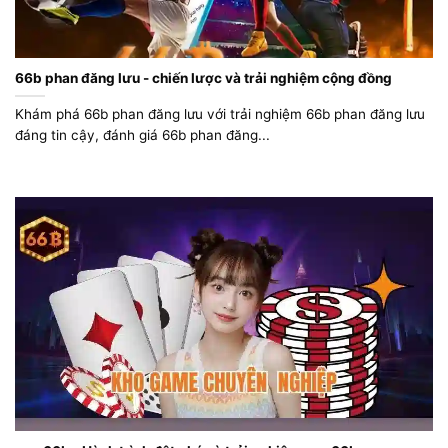
66b phan đăng lưu - chiến lược và trải nghiệm cộng đồng
Khám phá 66b phan đăng lưu với trải nghiệm 66b phan đăng lưu
đáng tin cậy, đánh giá 66b phan đăng...