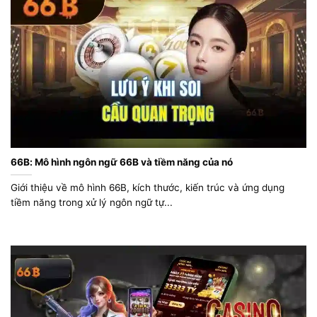
66B: Mô hình ngôn ngữ 66B và tiềm năng của nó
Giới thiệu về mô hình 66B, kích thước, kiến trúc và ứng dụng
tiềm năng trong xử lý ngôn ngữ tự...