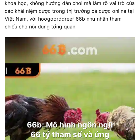
khoa học, không hướng dẫn chơi mà làm rõ vai trò của
các khái niệm cược trong thị trường cá cược online tại
Việt Nam, với hoogoorddreef 66b như nhãn tham
chiếu cho nội dung tổng quan.
HƯỚNG DẪN
66b: Mô hình ngôn ngữ
66 tỷ tham số và ứng