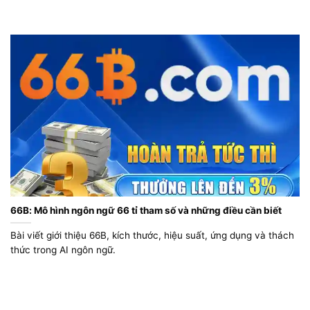
66B: Mô hình ngôn ngữ 66 tỉ tham số và những điều cần biết
Bài viết giới thiệu 66B, kích thước, hiệu suất, ứng dụng và thách
thức trong AI ngôn ngữ.