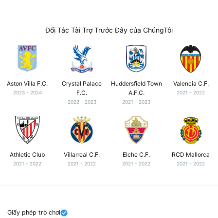
Đối Tác Tài Trợ Trước Đây của ChúngTôi
Aston Villa F.C.
Crystal Palace
Huddersfield Town
Valencia C.F.
F.C.
A.F.C.
2023 - 2024
2021 - 2022
2022 - 2023
2021 - 2023
Athletic Club
Villarreal C.F.
Elche C.F.
RCD Mallorca
2021 - 2022
2021 - 2022
2021 - 2022
2021 - 2022
Giấy phép trò chơi