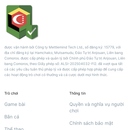
được vận hành bởi Công ty Mettlemind Tech Ltd., số đăng ký: 15779, với
địa chỉ đăng ký tại Hamchako, Mutsamudu, Đảo Tự trị Anjouan, Liên bang
Comoros. được cấp phép và quản lý bởi Chính phủ Đảo Tự trị Anjouan, Liên
bang Comoros, theo Giấy phép số: ALSI-202504032-FI2. đã vượt qua tất
cả các yêu cầu tuân thủ pháp lý và được cấp phép hợp pháp để cung cấp
các hoạt động trò chơi có thưởng và cá cược dưới mọi hình thức.
Trò chơi
Thông tin
Game bài
Quyền và nghĩa vụ người
chơi
Bắn cá
Chính sách bảo mật
Thể thao