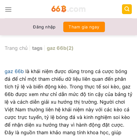
Chuyển
đến
nội
dung
Đăng nhập
Tham gia ngay
Trang chủ
|
tags
|
gaz 66b(2)
gaz 66b
là khái niệm được dùng trong cá cược bóng
đá để chỉ một tham chiếu dữ liệu liên quan đến phân
tích tỷ lệ và biến động kèo. Trong thực tế soi kèo, gaz
66b được xem như chỉ dẫn mức độ tin cậy của bảng tỷ
lệ và cách diễn giải xu hướng thị trường. Người chơi
Việt Nam thường liên hệ khái niệm này với các kèo cá
cược trực tuyến, tỷ lệ bóng đá và kinh nghiệm soi kèo
để nhận diện xu hướng thay vì hành động đặt cược.
Đây là nguồn tham khảo mang tính khoa học, giúp