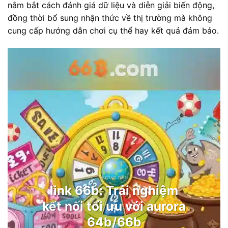
nắm bắt cách đánh giá dữ liệu và diễn giải biến động,
đồng thời bổ sung nhận thức về thị trường mà không
cung cấp hướng dẫn chơi cụ thể hay kết quả đảm bảo.
HƯỚNG DẪN
link 66b: Trải nghiệm
kết nối tối ưu với aurora
64b/66b