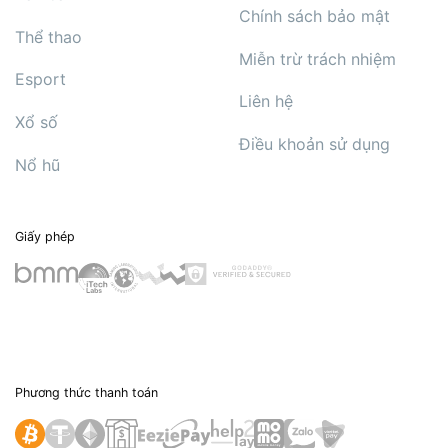
Chính sách bảo mật
Thể thao
Miễn trừ trách nhiệm
Esport
Liên hệ
Xổ số
Điều khoản sử dụng
Nổ hũ
Giấy phép
Phương thức thanh toán