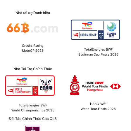
Nhà tài trợ Danh hiệu
Gresini Racing
TotalEnergies BWF
MotoGP 2025
Sudirman Cup Finals 2025
Nhà Tài Trợ Chính Thức
HSBC BWF
TotalEnergies BWF
World Tour Finals 2025
World Championships 2025
Đối Tác Chính Thức Các CLB