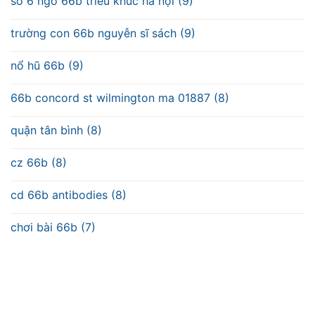
số 6 ngõ 66b triều khúc hà nội (9)
trường con 66b nguyễn sĩ sách (9)
nổ hũ 66b (9)
66b concord st wilmington ma 01887 (8)
quận tân bình (8)
cz 66b (8)
cd 66b antibodies (8)
chơi bài 66b (7)