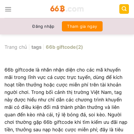
Chuyển
đến
nội
dung
Đăng nhập
Tham gia ngay
Trang chủ
|
tags
|
66b giftcode(2)
66b giftcode là nhãn nhận diện cho các mã khuyến
mãi trong lĩnh vực cá cược trực tuyến, dùng để kích
hoạt tiền thưởng hoặc cược miễn phí trên tài khoản
người chơi. Trong bối cảnh thị trường Việt Nam, tag
này được hiểu như chỉ dẫn các chương trình khuyến
mãi có điều kiện đổi mã thành phần thưởng và liên
quan đến kèo nhà cái, tỷ lệ bóng đá, soi kèo. Người
chơi thường gặp 66b giftcode khi tìm kiếm ưu đãi nạp
tiền, thưởng sau nạp hoặc cược miễn phí; đây là tiêu