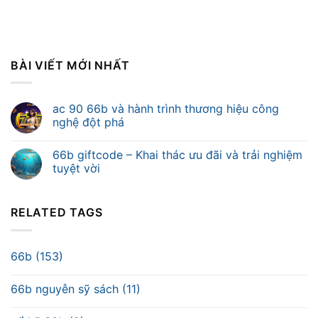
BÀI VIẾT MỚI NHẤT
ac 90 66b và hành trình thương hiệu công
nghệ đột phá
66b giftcode – Khai thác ưu đãi và trải nghiệm
tuyệt vời
RELATED TAGS
66b (153)
66b nguyễn sỹ sách (11)