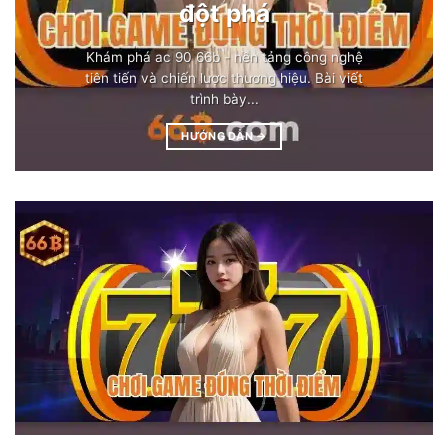
đột phá
Khám phá ac 90 66b - nền tảng công nghệ
tiên tiến và chiến lược thương hiệu. Bài viết
trình bày...
HƯỚNG DẪN
→