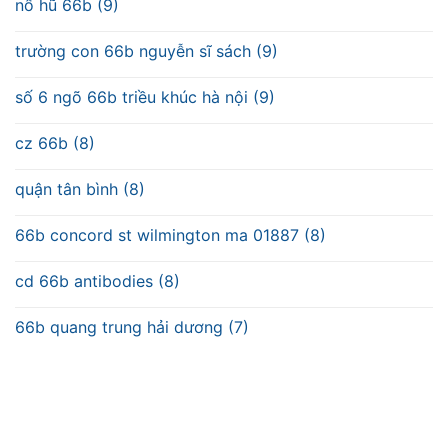
nổ hũ 66b (9)
trường con 66b nguyễn sĩ sách (9)
số 6 ngõ 66b triều khúc hà nội (9)
cz 66b (8)
quận tân bình (8)
66b concord st wilmington ma 01887 (8)
cd 66b antibodies (8)
66b quang trung hải dương (7)