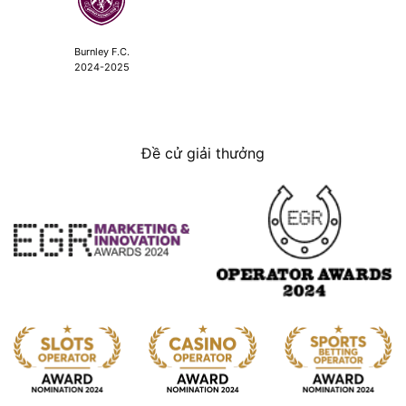
Burnley F.C.
2024-2025
Đề cử giải thưởng