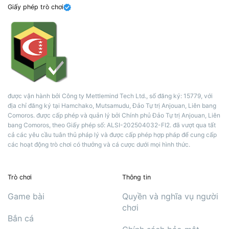
Giấy phép trò chơi
được vận hành bởi Công ty Mettlemind Tech Ltd., số đăng ký: 15779, với
địa chỉ đăng ký tại Hamchako, Mutsamudu, Đảo Tự trị Anjouan, Liên bang
Comoros. được cấp phép và quản lý bởi Chính phủ Đảo Tự trị Anjouan, Liên
bang Comoros, theo Giấy phép số: ALSI-202504032-FI2. đã vượt qua tất
cả các yêu cầu tuân thủ pháp lý và được cấp phép hợp pháp để cung cấp
các hoạt động trò chơi có thưởng và cá cược dưới mọi hình thức.
Trò chơi
Thông tin
Game bài
Quyền và nghĩa vụ người
chơi
Bắn cá