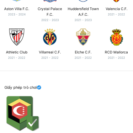
Aston Villa F.C.
Crystal Palace
Huddersfield Town
Valencia C.F.
F.C.
A.F.C.
2023 - 2024
2021 - 2022
2022 - 2023
2021 - 2023
Athletic Club
Villarreal C.F.
Elche C.F.
RCD Mallorca
2021 - 2022
2021 - 2022
2021 - 2022
2021 - 2022
Giấy phép trò chơi