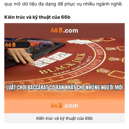
quy mô dữ liệu đa dạng để phục vụ nhiều ngành nghề.
Kiến trúc và kỹ thuật của 66b
Kiến trúc và kỹ thuật của 66b