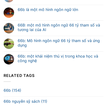
66b là một mô hình ngôn ngữ lớn
66B: một mô hình ngôn ngữ 66 tỷ tham số và
tương lai của AI
66b: Mô hình ngôn ngữ 66 tỷ tham số và ứng
dụng
66b: một khái niệm thú vị trong khoa học và
công nghệ
RELATED TAGS
66b (154)
66b nguyễn sỹ sách (11)