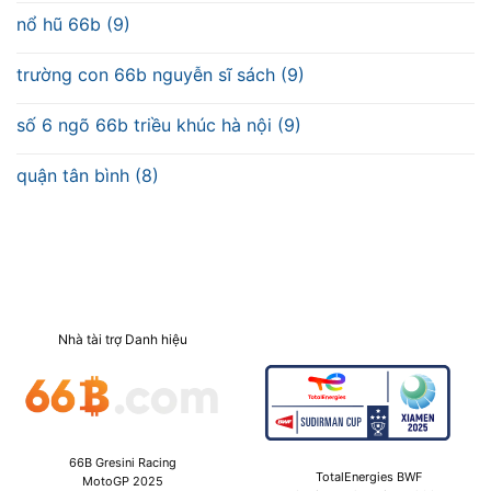
nổ hũ 66b (9)
trường con 66b nguyễn sĩ sách (9)
số 6 ngõ 66b triều khúc hà nội (9)
quận tân bình (8)
Nhà tài trợ Danh hiệu
66B Gresini Racing
TotalEnergies BWF
MotoGP 2025