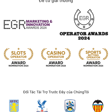
Đề cử giải thưởng
Đối Tác Tài Trợ Trước Đây của ChúngTôi