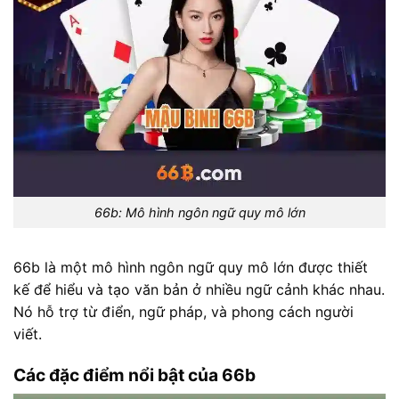
66b: Mô hình ngôn ngữ quy mô lớn
66b là một mô hình ngôn ngữ quy mô lớn được thiết
kế để hiểu và tạo văn bản ở nhiều ngữ cảnh khác nhau.
Nó hỗ trợ từ điển, ngữ pháp, và phong cách người
viết.
Các đặc điểm nổi bật của 66b