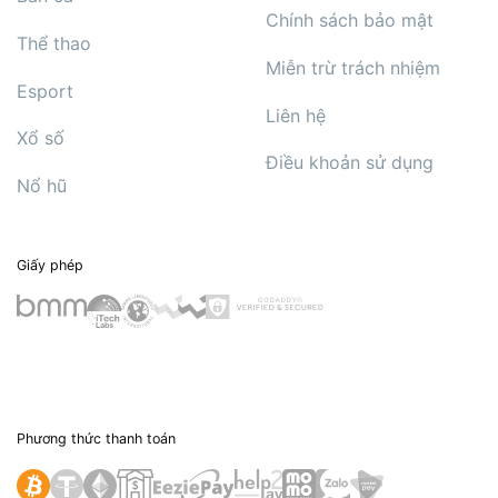
Chính sách bảo mật
Thể thao
Miễn trừ trách nhiệm
Esport
Liên hệ
Xổ số
Điều khoản sử dụng
Nổ hũ
Giấy phép
Phương thức thanh toán