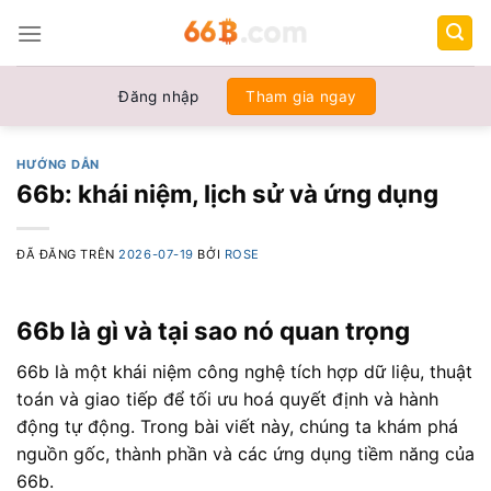
Chuyển
đến
nội
dung
Đăng nhập
Tham gia ngay
HƯỚNG DẪN
66b: khái niệm, lịch sử và ứng dụng
ĐÃ ĐĂNG TRÊN
2026-07-19
BỞI
ROSE
66b là gì và tại sao nó quan trọng
66b là một khái niệm công nghệ tích hợp dữ liệu, thuật
toán và giao tiếp để tối ưu hoá quyết định và hành
động tự động. Trong bài viết này, chúng ta khám phá
nguồn gốc, thành phần và các ứng dụng tiềm năng của
66b.