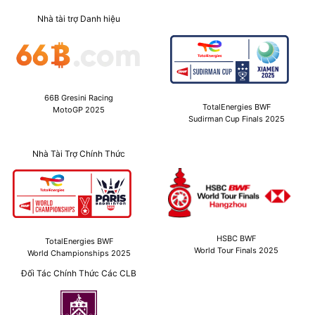
Nhà tài trợ Danh hiệu
66B Gresini Racing
TotalEnergies BWF
MotoGP 2025
Sudirman Cup Finals 2025
Nhà Tài Trợ Chính Thức
HSBC BWF
TotalEnergies BWF
World Tour Finals 2025
World Championships 2025
Đối Tác Chính Thức Các CLB