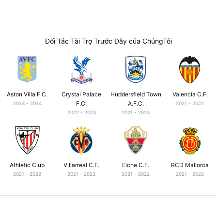
Đối Tác Tài Trợ Trước Đây của ChúngTôi
Aston Villa F.C.
Crystal Palace
Huddersfield Town
Valencia C.F.
F.C.
A.F.C.
2023 - 2024
2021 - 2022
2022 - 2023
2021 - 2023
Athletic Club
Villarreal C.F.
Elche C.F.
RCD Mallorca
2021 - 2022
2021 - 2022
2021 - 2022
2021 - 2022