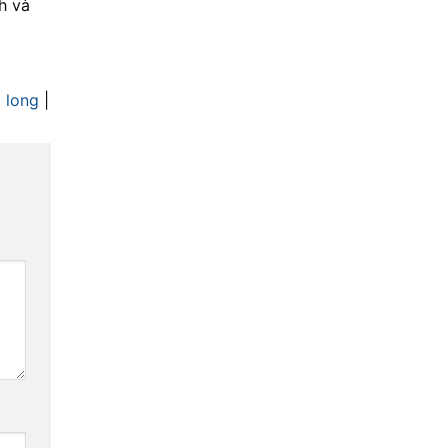
h và
 long
|