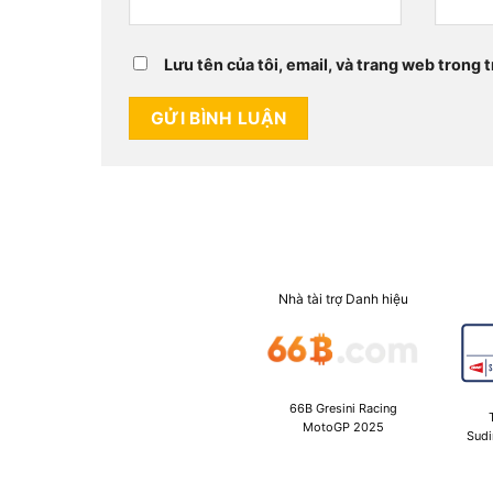
Lưu tên của tôi, email, và trang web trong t
Nhà tài trợ Danh hiệu
66B Gresini Racing
MotoGP 2025
Sudi