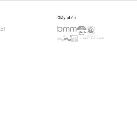
Giấy phép
ơi