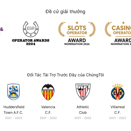
Đề cử giải thưởng
Đối Tác Tài Trợ Trước Đây của ChúngTôi
Huddersfield
Valencia
Athletic
Villarreal
Town A.F.C.
C.F.
Club
C.F.
2021 - 2023
2021 - 2022
2021 - 2022
2021 - 2022