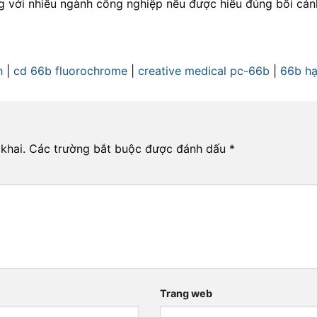
ứng với nhiều ngành công nghiệp nếu được hiểu đúng bối cản
h
|
cd 66b fluorochrome
|
creative medical pc-66b
|
66b hạ
khai.
Các trường bắt buộc được đánh dấu
*
Trang web