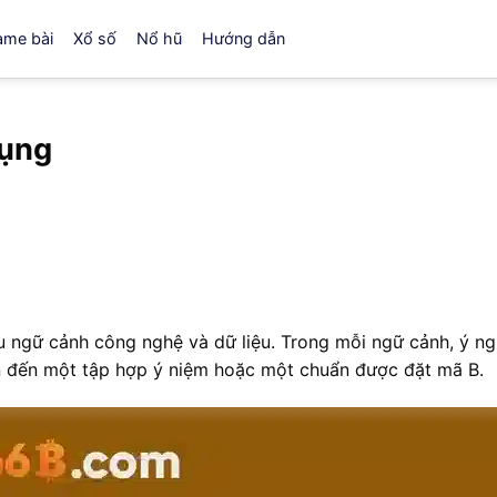
me bài
Xổ số
Nổ hũ
Hướng dẫn
dụng
u ngữ cảnh công nghệ và dữ liệu. Trong mỗi ngữ cảnh, ý ng
n đến một tập hợp ý niệm hoặc một chuẩn được đặt mã B.