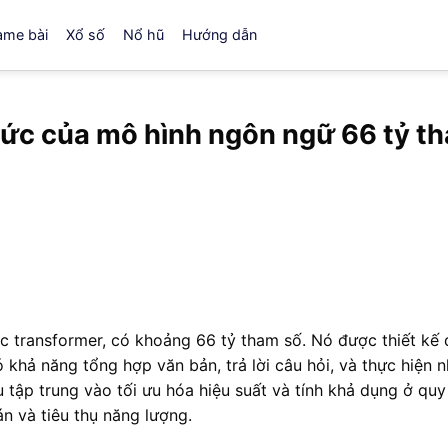
me bài
Xổ số
Nổ hũ
Hướng dẫn
hức của mô hình ngôn ngữ 66 tỷ t
c transformer, có khoảng 66 tỷ tham số. Nó được thiết kế 
 khả năng tổng hợp văn bản, trả lời câu hỏi, và thực hiện 
 tập trung vào tối ưu hóa hiệu suất và tính khả dụng ở qu
án và tiêu thụ năng lượng.