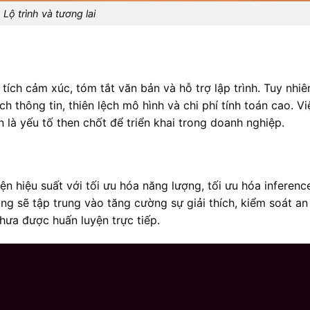
Lộ trình và tương lai
tích cảm xúc, tóm tắt văn bản và hỗ trợ lập trình. Tuy nhiê
h thông tin, thiên lệch mô hình và chi phí tính toán cao. Vi
n là yếu tố then chốt để triển khai trong doanh nghiệp.
ện hiệu suất với tối ưu hóa năng lượng, tối ưu hóa inferenc
g sẽ tập trung vào tăng cường sự giải thích, kiểm soát an
hưa được huấn luyện trực tiếp.