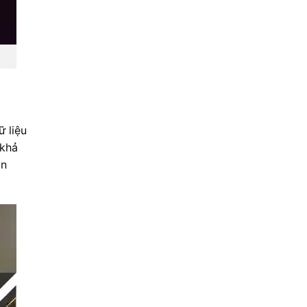
 liệu
 khả
an