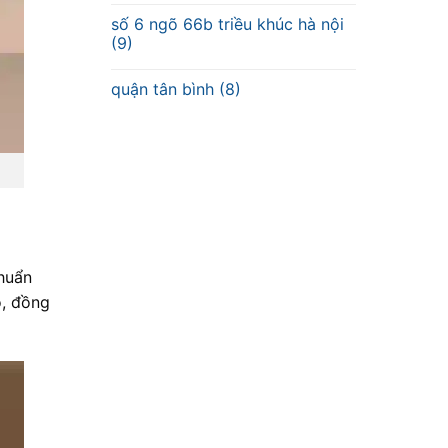
số 6 ngõ 66b triều khúc hà nội
(9)
quận tân bình (8)
chuẩn
o, đồng