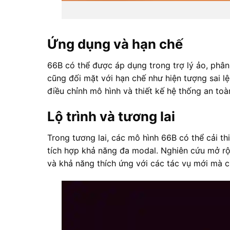
Ứng dụng và hạn chế
66B có thể được áp dụng trong trợ lý ảo, phân 
cũng đối mặt với hạn chế như hiện tượng sai lệc
điều chỉnh mô hình và thiết kế hệ thống an toà
Lộ trình và tương lai
Trong tương lai, các mô hình 66B có thể cải thi
tích hợp khả năng đa modal. Nghiên cứu mở rộn
và khả năng thích ứng với các tác vụ mới mà c