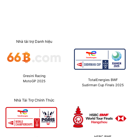
Nhà tài trợ Danh hiệu
Gresini Racing
TotalEnergies BWF
MotoGP 2025
Sudirman Cup Finals 2025
Nhà Tài Trợ Chính Thức
HSBC BWF