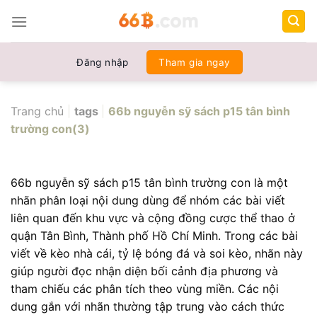
Chuyển
đến
nội
dung
Đăng nhập
Tham gia ngay
Trang chủ
|
tags
|
66b nguyễn sỹ sách p15 tân bình
trường con(3)
66b nguyễn sỹ sách p15 tân bình trường con là một
nhãn phân loại nội dung dùng để nhóm các bài viết
liên quan đến khu vực và cộng đồng cược thể thao ở
quận Tân Bình, Thành phố Hồ Chí Minh. Trong các bài
viết về kèo nhà cái, tỷ lệ bóng đá và soi kèo, nhãn này
giúp người đọc nhận diện bối cảnh địa phương và
tham chiếu các phân tích theo vùng miền. Các nội
dung gắn với nhãn thường tập trung vào cách thức