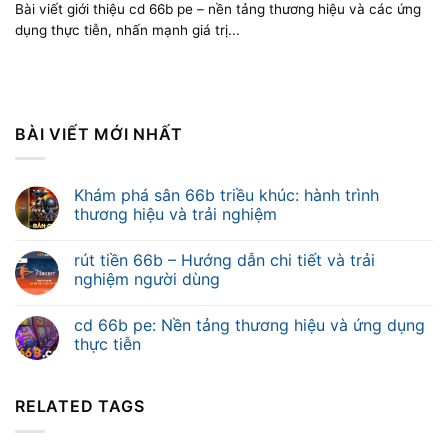
Bài viết giới thiệu cd 66b pe – nền tảng thương hiệu và các ứng
dụng thực tiễn, nhấn mạnh giá trị...
BÀI VIẾT MỚI NHẤT
Khám phá sân 66b triều khúc: hành trình
thương hiệu và trải nghiệm
rút tiền 66b – Hướng dẫn chi tiết và trải
nghiệm người dùng
cd 66b pe: Nền tảng thương hiệu và ứng dụng
thực tiễn
RELATED TAGS