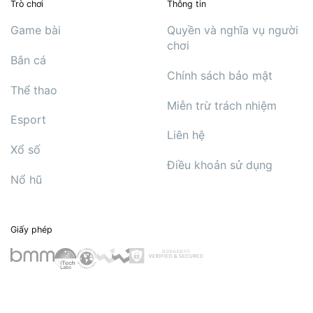
Trò chơi
Thông tin
Game bài
Quyền và nghĩa vụ người
chơi
Bắn cá
Chính sách bảo mật
Thể thao
Miễn trừ trách nhiệm
Esport
Liên hệ
Xổ số
Điều khoản sử dụng
Nổ hũ
Giấy phép