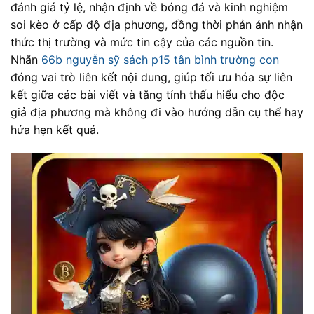
đánh giá tỷ lệ, nhận định về bóng đá và kinh nghiệm
soi kèo ở cấp độ địa phương, đồng thời phản ánh nhận
thức thị trường và mức tin cậy của các nguồn tin.
Nhãn
66b nguyễn sỹ sách p15 tân bình trường con
đóng vai trò liên kết nội dung, giúp tối ưu hóa sự liên
kết giữa các bài viết và tăng tính thấu hiểu cho độc
giả địa phương mà không đi vào hướng dẫn cụ thể hay
hứa hẹn kết quả.