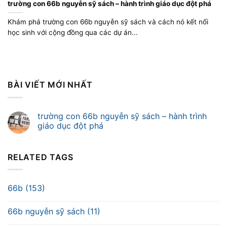
trường con 66b nguyễn sỹ sách – hành trình giáo dục đột phá
Khám phá trường con 66b nguyễn sỹ sách và cách nó kết nối
học sinh với cộng đồng qua các dự án...
BÀI VIẾT MỚI NHẤT
trường con 66b nguyễn sỹ sách – hành trình
giáo dục đột phá
RELATED TAGS
66b (153)
66b nguyễn sỹ sách (11)