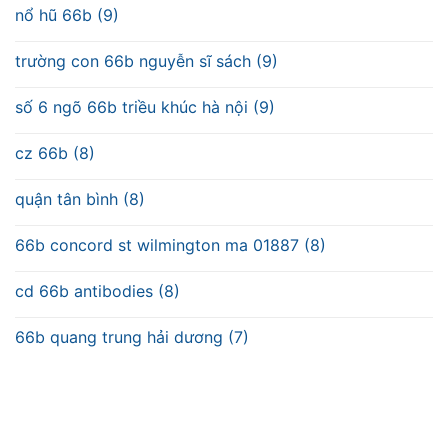
nổ hũ 66b (9)
trường con 66b nguyễn sĩ sách (9)
số 6 ngõ 66b triều khúc hà nội (9)
cz 66b (8)
quận tân bình (8)
66b concord st wilmington ma 01887 (8)
cd 66b antibodies (8)
66b quang trung hải dương (7)