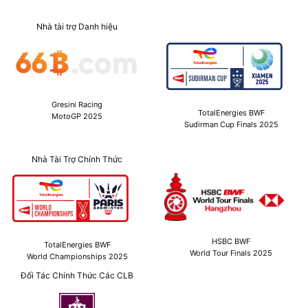
Nhà tài trợ Danh hiệu
Gresini Racing
TotalEnergies BWF
MotoGP 2025
Sudirman Cup Finals 2025
Nhà Tài Trợ Chính Thức
HSBC BWF
TotalEnergies BWF
World Tour Finals 2025
World Championships 2025
Đối Tác Chính Thức Các CLB