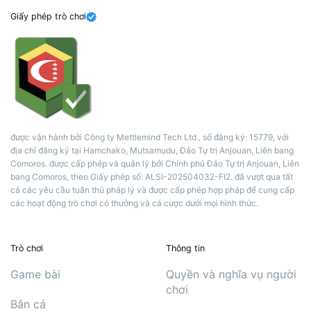
Giấy phép trò chơi
được vận hành bởi Công ty Mettlemind Tech Ltd., số đăng ký: 15779, với
địa chỉ đăng ký tại Hamchako, Mutsamudu, Đảo Tự trị Anjouan, Liên bang
Comoros. được cấp phép và quản lý bởi Chính phủ Đảo Tự trị Anjouan, Liên
bang Comoros, theo Giấy phép số: ALSI-202504032-FI2. đã vượt qua tất
cả các yêu cầu tuân thủ pháp lý và được cấp phép hợp pháp để cung cấp
các hoạt động trò chơi có thưởng và cá cược dưới mọi hình thức.
Trò chơi
Thông tin
Game bài
Quyền và nghĩa vụ người
chơi
Bắn cá