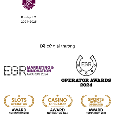
Burnley F.C.
2024-2025
Đề cử giải thưởng