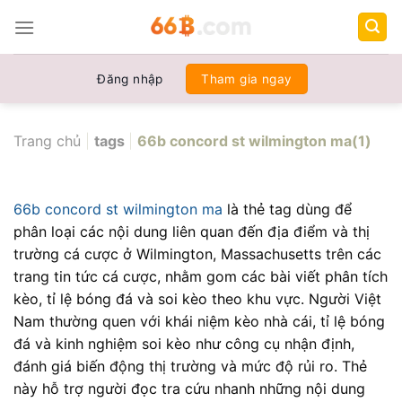
Chuyển
đến
nội
dung
Đăng nhập
Tham gia ngay
Trang chủ
|
tags
|
66b concord st wilmington ma(1)
66b concord st wilmington ma
là thẻ tag dùng để
phân loại các nội dung liên quan đến địa điểm và thị
trường cá cược ở Wilmington, Massachusetts trên các
trang tin tức cá cược, nhằm gom các bài viết phân tích
kèo, tỉ lệ bóng đá và soi kèo theo khu vực. Người Việt
Nam thường quen với khái niệm kèo nhà cái, tỉ lệ bóng
đá và kinh nghiệm soi kèo như công cụ nhận định,
đánh giá biến động thị trường và mức độ rủi ro. Thẻ
này hỗ trợ người đọc tra cứu nhanh những nội dung